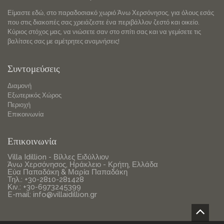
Είμαστε εδώ, στο παραδοσιακό χωριό Άνω Χερσόνησος, για όλους εσάς
που στις διακοπές σας χρειάζεστε ένα περιβάλλον ζεστό και οικείο.
Κύριος στόχος μας, να νιώσετε σαν στο σπίτι σας και να γεμίσετε τις
βαλίτσες σας με αμέτρητες αναμνήσεις!
Συντομεύσεις
Διαμονή
Εξωτερικός Χώρος
Περιοχή
Επικοινωνία
Επικοινωνία
Villa Idillion - Βίλλες Ειδύλλιον
Άνω Χερσόνησος, Ηράκλειο - Κρήτη, Ελλάδα
Εύα Παπαδάκη & Μαρία Παπαδάκη
Τηλ.: +30-2810-281428
Κιν.: +30-6973245399
E-mail:
info@villaidillion.gr